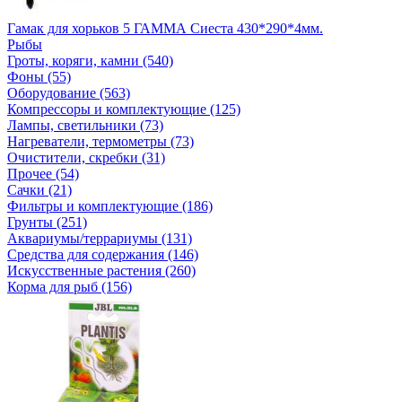
Гамак для хорьков 5 ГАММА Сиеста 430*290*4мм.
Рыбы
Гроты, коряги, камни (540)
Фоны (55)
Оборудование (563)
Компрессоры и комплектующие (125)
Лампы, светильники (73)
Нагреватели, термометры (73)
Очистители, скребки (31)
Прочее (54)
Сачки (21)
Фильтры и комплектующие (186)
Грунты (251)
Аквариумы/террариумы (131)
Средства для содержания (146)
Искусственные растения (260)
Корма для рыб (156)