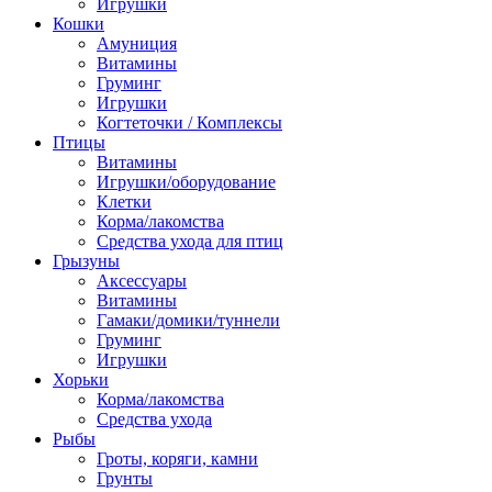
Игрушки
Кошки
Амуниция
Витамины
Груминг
Игрушки
Когтеточки / Комплексы
Птицы
Витамины
Игрушки/оборудование
Клетки
Корма/лакомства
Средства ухода для птиц
Грызуны
Аксессуары
Витамины
Гамаки/домики/туннели
Груминг
Игрушки
Хорьки
Корма/лакомства
Средства ухода
Рыбы
Гроты, коряги, камни
Грунты