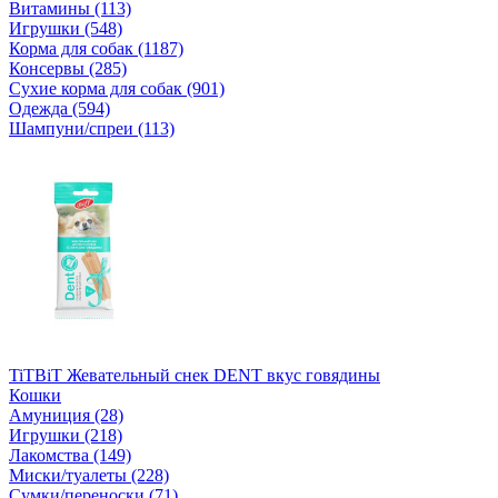
Витамины (113)
Игрушки (548)
Корма для собак (1187)
Консервы (285)
Сухие корма для собак (901)
Одежда (594)
Шампуни/спреи (113)
TiTBiT Жевательный снек DENT вкус говядины
Кошки
Амуниция (28)
Игрушки (218)
Лакомства (149)
Миски/туалеты (228)
Сумки/переноски (71)