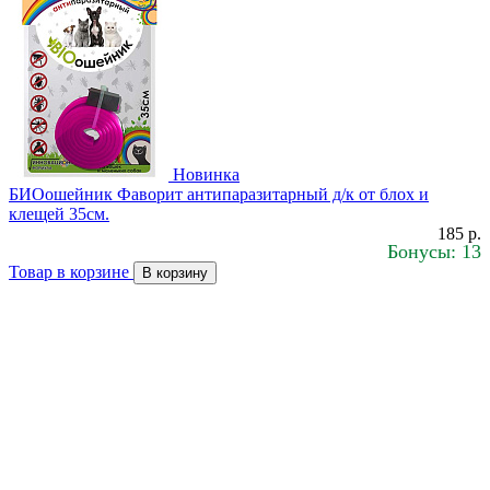
Новинка
БИОошейник Фаворит антипаразитарный д/к от блох и
клещей 35см.
185 р.
Бонусы: 13
Товар в корзине
В корзину