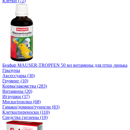
Клетки (72)
Беафар MAUSER-TROPFEN 50 мл витамины для птиц линька
Грызуны
Аксессуары (30)
Груминг (10)
Корма/лакомства (283)
Витамины (20)
Игрушки (37)
Миски/поилки (68)
Гамаки/домики/туннели (83)
Клетки/переноски (110)
Средства гигиены (19)