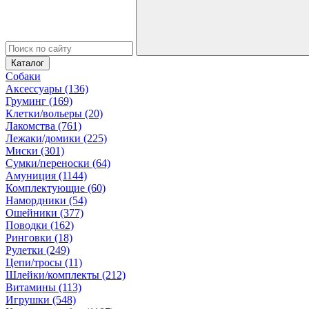
Каталог
Собаки
Аксессуары (136)
Груминг (169)
Клетки/вольеры (20)
Лакомства (761)
Лежаки/домики (225)
Миски (301)
Сумки/переноски (64)
Амуниция (1144)
Комплектующие (60)
Намордники (54)
Ошейники (377)
Поводки (162)
Ринговки (18)
Рулетки (249)
Цепи/тросы (11)
Шлейки/комплекты (212)
Витамины (113)
Игрушки (548)