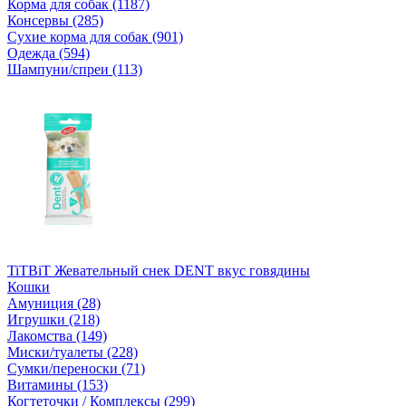
Корма для собак (1187)
Консервы (285)
Сухие корма для собак (901)
Одежда (594)
Шампуни/спреи (113)
TiTBiT Жевательный снек DENT вкус говядины
Кошки
Амуниция (28)
Игрушки (218)
Лакомства (149)
Миски/туалеты (228)
Сумки/переноски (71)
Витамины (153)
Когтеточки / Комплексы (299)