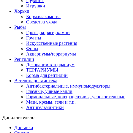
Груминг
Игрушки
Хорьки
Корма/лакомства
Средства ухода
Рыбы
Гроты, коряги, камни
Грунты
Искусственные растения
Фоны
Аквариумы/террариумы
Рептилии
Декорации в террариум
ТЕРРАРИУМЫ
Корма для рептилий
Ветеринарная аптека
Антибактериальные, иммуномодуляторы
Глазные, ушные капли
Гормональные, контрацептивы, успокоительные
Мази, кремы, гели и т.п.
Антигельминтики
Дополнительно
Доставка
Оплата