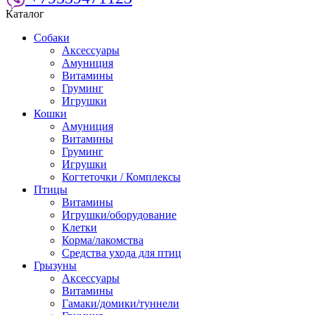
Каталог
Собаки
Аксессуары
Амуниция
Витамины
Груминг
Игрушки
Кошки
Амуниция
Витамины
Груминг
Игрушки
Когтеточки / Комплексы
Птицы
Витамины
Игрушки/оборудование
Клетки
Корма/лакомства
Средства ухода для птиц
Грызуны
Аксессуары
Витамины
Гамаки/домики/туннели