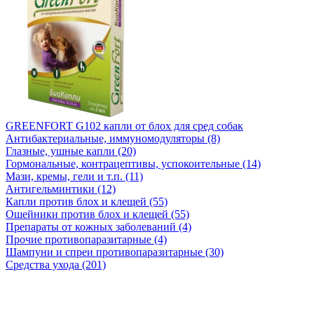
GREENFORT G102 капли от блох для сред собак
Антибактериальные, иммуномодуляторы (8)
Глазные, ушные капли (20)
Гормональные, контрацептивы, успокоительные (14)
Мази, кремы, гели и т.п. (11)
Антигельминтики (12)
Капли против блох и клещей (55)
Ошейники против блох и клещей (55)
Препараты от кожных заболеваний (4)
Прочие противопаразитарные (4)
Шампуни и спреи противопаразитарные (30)
Средства ухода (201)