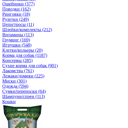
Ошейники (377)
Поводки (162)
Ринговки (18)
Рулетки (249)
Цепи/тросы (11)
Шлейки/комплекты (212)
Витамины (113)
Груминг (169)
Игрушки (548)
Клетки/вольеры (20)
Корма для собак (1187)
Консервы (285)
Сухие корма для собак (901)
Лакомства (761)
Лежаки/домики (225)
Миски (301)
Одежда (594)
Сумки/переноски (64)
Шампуни/спреи (113)
Кошки