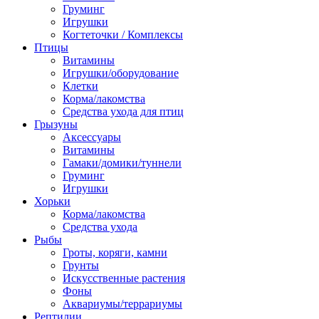
Груминг
Игрушки
Когтеточки / Комплексы
Птицы
Витамины
Игрушки/оборудование
Клетки
Корма/лакомства
Средства ухода для птиц
Грызуны
Аксессуары
Витамины
Гамаки/домики/туннели
Груминг
Игрушки
Хорьки
Корма/лакомства
Средства ухода
Рыбы
Гроты, коряги, камни
Грунты
Искусственные растения
Фоны
Аквариумы/террариумы
Рептилии