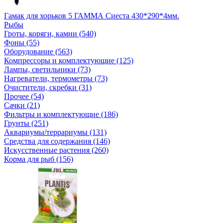
Гамак для хорьков 5 ГАММА Сиеста 430*290*4мм.
Рыбы
Гроты, коряги, камни (540)
Фоны (55)
Оборудование (563)
Компрессоры и комплектующие (125)
Лампы, светильники (73)
Нагреватели, термометры (73)
Очистители, скребки (31)
Прочее (54)
Сачки (21)
Фильтры и комплектующие (186)
Грунты (251)
Аквариумы/террариумы (131)
Средства для содержания (146)
Искусственные растения (260)
Корма для рыб (156)