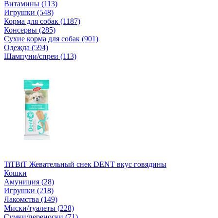
Витамины (113)
Игрушки (548)
Корма для собак (1187)
Консервы (285)
Сухие корма для собак (901)
Одежда (594)
Шампуни/спреи (113)
TiTBiT Жевательный снек DENT вкус говядины
Кошки
Амуниция (28)
Игрушки (218)
Лакомства (149)
Миски/туалеты (228)
Сумки/переноски (71)