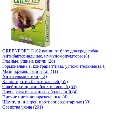
GREENFORT G102 капли от блох для сред собак
Антибактериальные, иммуномодуляторы (8)
Глазные, ушные капли (20)
Гормональные, контрацептивы, успокоительные (14)
Мази, кремы, гели и т.п. (11)
Антигельминтики (12)
Капли против блох и клещей (55)
Ошейники против блох и клещей (55)
Препараты от кожных заболеваний (4)
Прочие противопаразитарные (4)
Шампуни и спреи противопаразитарные (30)
Средства ухода (201)