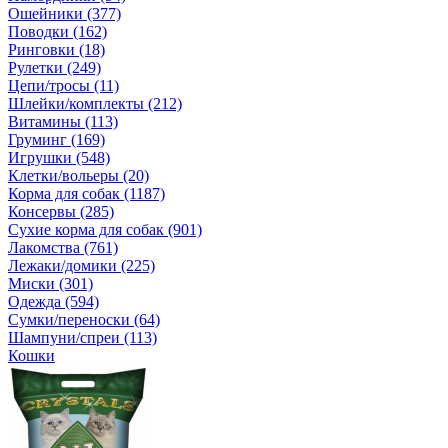
Ошейники (377)
Поводки (162)
Ринговки (18)
Рулетки (249)
Цепи/тросы (11)
Шлейки/комплекты (212)
Витамины (113)
Груминг (169)
Игрушки (548)
Клетки/вольеры (20)
Корма для собак (1187)
Консервы (285)
Сухие корма для собак (901)
Лакомства (761)
Лежаки/домики (225)
Миски (301)
Одежда (594)
Сумки/переноски (64)
Шампуни/спреи (113)
Кошки