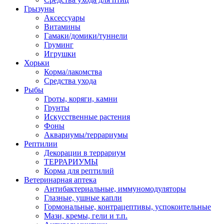
Грызуны
Аксессуары
Витамины
Гамаки/домики/туннели
Груминг
Игрушки
Хорьки
Корма/лакомства
Средства ухода
Рыбы
Гроты, коряги, камни
Грунты
Искусственные растения
Фоны
Аквариумы/террариумы
Рептилии
Декорации в террариум
ТЕРРАРИУМЫ
Корма для рептилий
Ветеринарная аптека
Антибактериальные, иммуномодуляторы
Глазные, ушные капли
Гормональные, контрацептивы, успокоительные
Мази, кремы, гели и т.п.