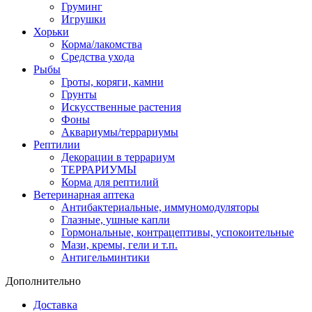
Груминг
Игрушки
Хорьки
Корма/лакомства
Средства ухода
Рыбы
Гроты, коряги, камни
Грунты
Искусственные растения
Фоны
Аквариумы/террариумы
Рептилии
Декорации в террариум
ТЕРРАРИУМЫ
Корма для рептилий
Ветеринарная аптека
Антибактериальные, иммуномодуляторы
Глазные, ушные капли
Гормональные, контрацептивы, успокоительные
Мази, кремы, гели и т.п.
Антигельминтики
Дополнительно
Доставка