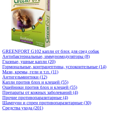
GREENFORT G102 капли от блох для сред собак
Антибактериальные, иммуномодуляторы (8)
Глазные, ушные капли (20)
Гормональные, контрацептивы, успокоительные (14)
Мази, кремы, гели и т.п. (11)
Антигельминтики (12)
Капли против блох и клещей (55)
Ошейники против блох и клещей (55)
Препараты от кожных заболеваний (4)
Прочие противопаразитарные (4)
Шампуни и спреи противопаразитарные (30)
Средства ухода (201)