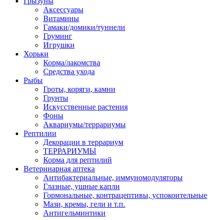
Грызуны
Аксессуары
Витамины
Гамаки/домики/туннели
Груминг
Игрушки
Хорьки
Корма/лакомства
Средства ухода
Рыбы
Гроты, коряги, камни
Грунты
Искусственные растения
Фоны
Аквариумы/террариумы
Рептилии
Декорации в террариум
ТЕРРАРИУМЫ
Корма для рептилий
Ветеринарная аптека
Антибактериальные, иммуномодуляторы
Глазные, ушные капли
Гормональные, контрацептивы, успокоительные
Мази, кремы, гели и т.п.
Антигельминтики