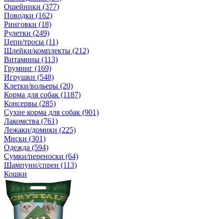
Ошейники (377)
Поводки (162)
Ринговки (18)
Рулетки (249)
Цепи/тросы (11)
Шлейки/комплекты (212)
Витамины (113)
Груминг (169)
Игрушки (548)
Клетки/вольеры (20)
Корма для собак (1187)
Консервы (285)
Сухие корма для собак (901)
Лакомства (761)
Лежаки/домики (225)
Миски (301)
Одежда (594)
Сумки/переноски (64)
Шампуни/спреи (113)
Кошки