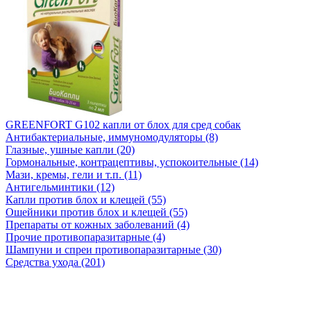
GREENFORT G102 капли от блох для сред собак
Антибактериальные, иммуномодуляторы (8)
Глазные, ушные капли (20)
Гормональные, контрацептивы, успокоительные (14)
Мази, кремы, гели и т.п. (11)
Антигельминтики (12)
Капли против блох и клещей (55)
Ошейники против блох и клещей (55)
Препараты от кожных заболеваний (4)
Прочие противопаразитарные (4)
Шампуни и спреи противопаразитарные (30)
Средства ухода (201)