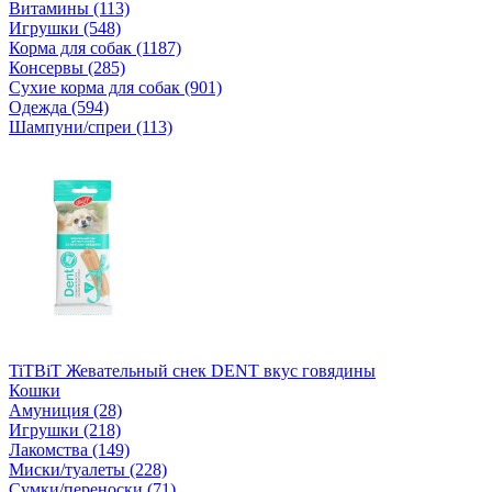
Витамины (113)
Игрушки (548)
Корма для собак (1187)
Консервы (285)
Сухие корма для собак (901)
Одежда (594)
Шампуни/спреи (113)
TiTBiT Жевательный снек DENT вкус говядины
Кошки
Амуниция (28)
Игрушки (218)
Лакомства (149)
Миски/туалеты (228)
Сумки/переноски (71)