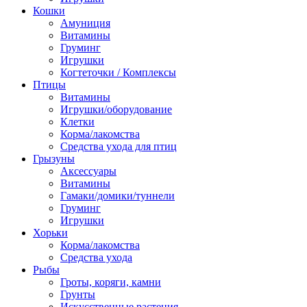
Кошки
Амуниция
Витамины
Груминг
Игрушки
Когтеточки / Комплексы
Птицы
Витамины
Игрушки/оборудование
Клетки
Корма/лакомства
Средства ухода для птиц
Грызуны
Аксессуары
Витамины
Гамаки/домики/туннели
Груминг
Игрушки
Хорьки
Корма/лакомства
Средства ухода
Рыбы
Гроты, коряги, камни
Грунты
Искусственные растения