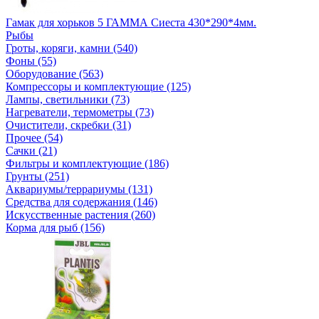
Гамак для хорьков 5 ГАММА Сиеста 430*290*4мм.
Рыбы
Гроты, коряги, камни (540)
Фоны (55)
Оборудование (563)
Компрессоры и комплектующие (125)
Лампы, светильники (73)
Нагреватели, термометры (73)
Очистители, скребки (31)
Прочее (54)
Сачки (21)
Фильтры и комплектующие (186)
Грунты (251)
Аквариумы/террариумы (131)
Средства для содержания (146)
Искусственные растения (260)
Корма для рыб (156)