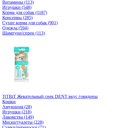
Витамины (113)
Игрушки (548)
Корма для собак (1187)
Консервы (285)
Сухие корма для собак (901)
Одежда (594)
Шампуни/спреи (113)
TiTBiT Жевательный снек DENT вкус говядины
Кошки
Амуниция (28)
Игрушки (218)
Лакомства (149)
Миски/туалеты (228)
Сумки/переноски (71)