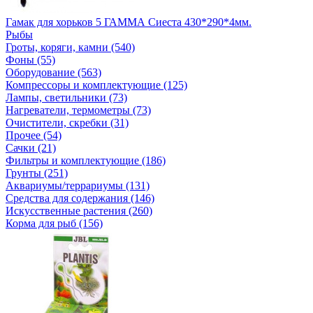
Гамак для хорьков 5 ГАММА Сиеста 430*290*4мм.
Рыбы
Гроты, коряги, камни (540)
Фоны (55)
Оборудование (563)
Компрессоры и комплектующие (125)
Лампы, светильники (73)
Нагреватели, термометры (73)
Очистители, скребки (31)
Прочее (54)
Сачки (21)
Фильтры и комплектующие (186)
Грунты (251)
Аквариумы/террариумы (131)
Средства для содержания (146)
Искусственные растения (260)
Корма для рыб (156)