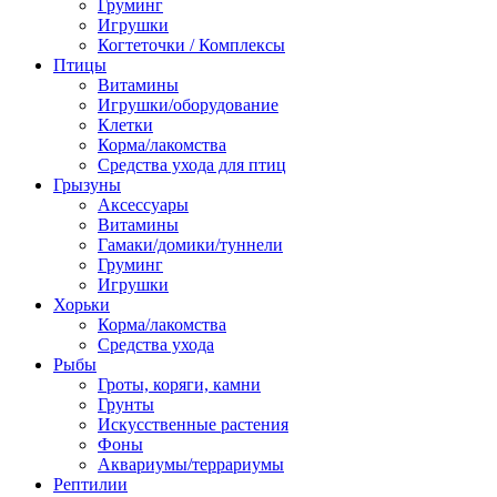
Груминг
Игрушки
Когтеточки / Комплексы
Птицы
Витамины
Игрушки/оборудование
Клетки
Корма/лакомства
Средства ухода для птиц
Грызуны
Аксессуары
Витамины
Гамаки/домики/туннели
Груминг
Игрушки
Хорьки
Корма/лакомства
Средства ухода
Рыбы
Гроты, коряги, камни
Грунты
Искусственные растения
Фоны
Аквариумы/террариумы
Рептилии