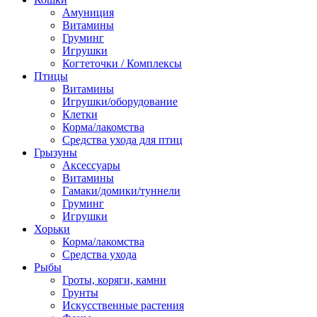
Амуниция
Витамины
Груминг
Игрушки
Когтеточки / Комплексы
Птицы
Витамины
Игрушки/оборудование
Клетки
Корма/лакомства
Средства ухода для птиц
Грызуны
Аксессуары
Витамины
Гамаки/домики/туннели
Груминг
Игрушки
Хорьки
Корма/лакомства
Средства ухода
Рыбы
Гроты, коряги, камни
Грунты
Искусственные растения