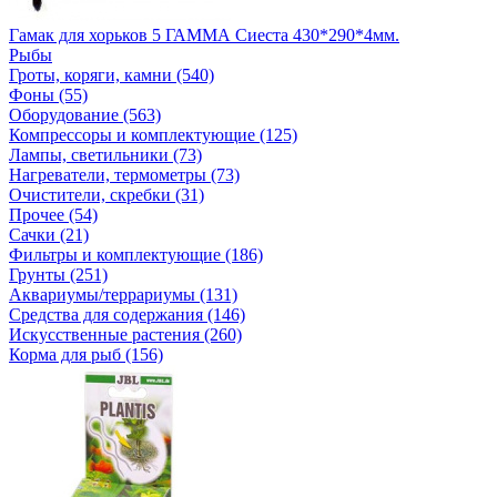
Гамак для хорьков 5 ГАММА Сиеста 430*290*4мм.
Рыбы
Гроты, коряги, камни (540)
Фоны (55)
Оборудование (563)
Компрессоры и комплектующие (125)
Лампы, светильники (73)
Нагреватели, термометры (73)
Очистители, скребки (31)
Прочее (54)
Сачки (21)
Фильтры и комплектующие (186)
Грунты (251)
Аквариумы/террариумы (131)
Средства для содержания (146)
Искусственные растения (260)
Корма для рыб (156)