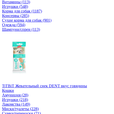
Витамины (113)
Игрушки (548)
Корма для собак (1187)
Консервы (285)
Сухие корма для собак (901)
Одежда (594)
Шампуни/спреи (113)
TiTBiT Жевательный снек DENT вкус говядины
Кошки
Амуниция (28)
Игрушки (218)
Лакомства (149)
Миски/туалеты (228)
Сумки/переноски (71)