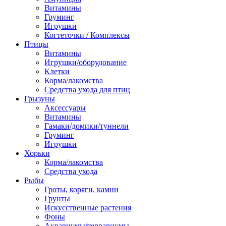
Витамины
Груминг
Игрушки
Когтеточки / Комплексы
Птицы
Витамины
Игрушки/оборудование
Клетки
Корма/лакомства
Средства ухода для птиц
Грызуны
Аксессуары
Витамины
Гамаки/домики/туннели
Груминг
Игрушки
Хорьки
Корма/лакомства
Средства ухода
Рыбы
Гроты, коряги, камни
Грунты
Искусственные растения
Фоны
Аквариумы/террариумы