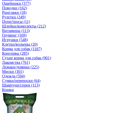
Ошейники (377)
Поводки (162)
Ринговки (18)
Рулетки (249)
Цепи/тросы (11)
Шлейки/комплекты (212)
Витамины (113)
Груминг (169)
Игрушки (548)
Клетки/вольеры (20)
Корма для собак (1187)
Консервы (285)
Сухие корма для собак (901)
Лакомства (761)
Лежаки/домики (225)
Миски (301)
Одежда (594)
Сумки/переноски (64)
Шампуни/спреи (113)
Кошки