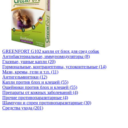
GREENFORT G102 капли от блох для сред собак
Антибактериальные, иммуномодуляторы (8)
Глазные, ушные капли (20)
Гормональные, контрацептивы, успокоительные (14)
Мази, кремы, гели и т.п. (11)
Антигельминтики (12)
Капли против блох и клещей (55)
Ошейники против блох и клещей (55)
Препараты от кожных заболеваний (4)
Прочие противопаразитарные (4)
Шампуни и спреи противопаразитарные (30)
Средства ухода (201)