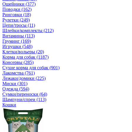
Ошейники (377)
Поводки (162)
Ринговки (18)
Рулетки (249)
Цепи/тросы (11)
Шлейки/комплекты (212)
Витамины (113)
Груминг (169)
Игрушки (548)
Клетки/вольеры (20)
Корма для собак (1187)
Консервы (285)
Сухие корма для собак (901)
Лакомства (761)
Лежаки/домики (225)
Миски (301)
Одежда (594)
Сумки/переноски (64)
Шампуни/спреи (113)
Кошки