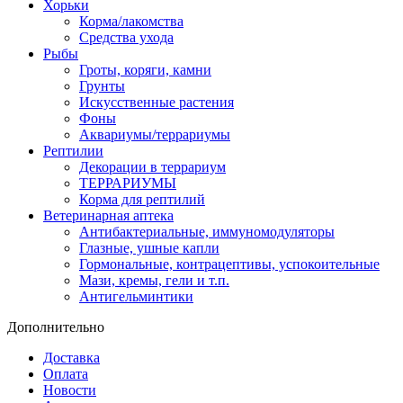
Хорьки
Корма/лакомства
Средства ухода
Рыбы
Гроты, коряги, камни
Грунты
Искусственные растения
Фоны
Аквариумы/террариумы
Рептилии
Декорации в террариум
ТЕРРАРИУМЫ
Корма для рептилий
Ветеринарная аптека
Антибактериальные, иммуномодуляторы
Глазные, ушные капли
Гормональные, контрацептивы, успокоительные
Мази, кремы, гели и т.п.
Антигельминтики
Дополнительно
Доставка
Оплата
Новости