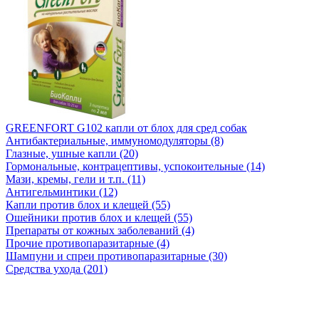
GREENFORT G102 капли от блох для сред собак
Антибактериальные, иммуномодуляторы (8)
Глазные, ушные капли (20)
Гормональные, контрацептивы, успокоительные (14)
Мази, кремы, гели и т.п. (11)
Антигельминтики (12)
Капли против блох и клещей (55)
Ошейники против блох и клещей (55)
Препараты от кожных заболеваний (4)
Прочие противопаразитарные (4)
Шампуни и спреи противопаразитарные (30)
Средства ухода (201)