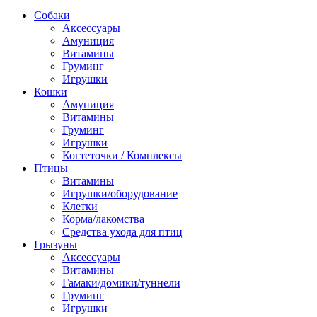
Собаки
Аксессуары
Амуниция
Витамины
Груминг
Игрушки
Кошки
Амуниция
Витамины
Груминг
Игрушки
Когтеточки / Комплексы
Птицы
Витамины
Игрушки/оборудование
Клетки
Корма/лакомства
Средства ухода для птиц
Грызуны
Аксессуары
Витамины
Гамаки/домики/туннели
Груминг
Игрушки