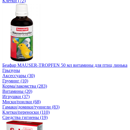
Клетки (72)
Беафар MAUSER-TROPFEN 50 мл витамины для птиц линька
Грызуны
Аксессуары (30)
Груминг (10)
Корма/лакомства (283)
Витамины (20)
Игрушки (37)
Миски/поилки (68)
Гамаки/домики/туннели (83)
Клетки/переноски (110)
Средства гигиены (19)