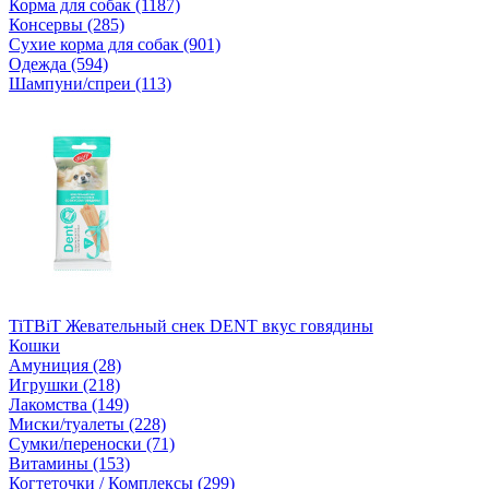
Корма для собак (1187)
Консервы (285)
Сухие корма для собак (901)
Одежда (594)
Шампуни/спреи (113)
TiTBiT Жевательный снек DENT вкус говядины
Кошки
Амуниция (28)
Игрушки (218)
Лакомства (149)
Миски/туалеты (228)
Сумки/переноски (71)
Витамины (153)
Когтеточки / Комплексы (299)