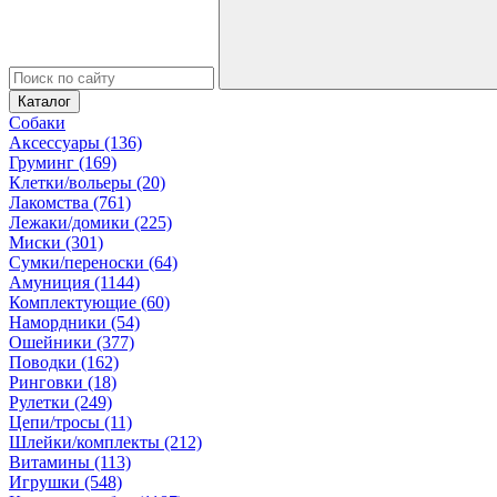
Каталог
Собаки
Аксессуары (136)
Груминг (169)
Клетки/вольеры (20)
Лакомства (761)
Лежаки/домики (225)
Миски (301)
Сумки/переноски (64)
Амуниция (1144)
Комплектующие (60)
Намордники (54)
Ошейники (377)
Поводки (162)
Ринговки (18)
Рулетки (249)
Цепи/тросы (11)
Шлейки/комплекты (212)
Витамины (113)
Игрушки (548)