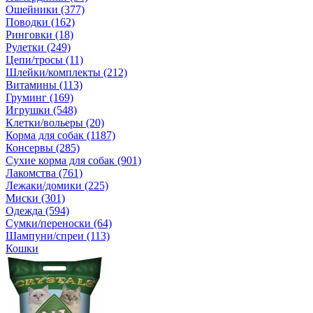
Ошейники (377)
Поводки (162)
Ринговки (18)
Рулетки (249)
Цепи/тросы (11)
Шлейки/комплекты (212)
Витамины (113)
Груминг (169)
Игрушки (548)
Клетки/вольеры (20)
Корма для собак (1187)
Консервы (285)
Сухие корма для собак (901)
Лакомства (761)
Лежаки/домики (225)
Миски (301)
Одежда (594)
Сумки/переноски (64)
Шампуни/спреи (113)
Кошки