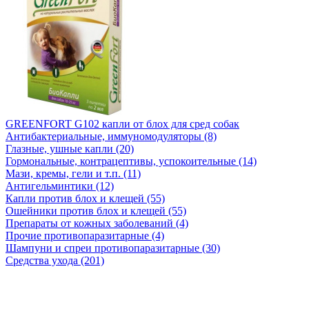
GREENFORT G102 капли от блох для сред собак
Антибактериальные, иммуномодуляторы (8)
Глазные, ушные капли (20)
Гормональные, контрацептивы, успокоительные (14)
Мази, кремы, гели и т.п. (11)
Антигельминтики (12)
Капли против блох и клещей (55)
Ошейники против блох и клещей (55)
Препараты от кожных заболеваний (4)
Прочие противопаразитарные (4)
Шампуни и спреи противопаразитарные (30)
Средства ухода (201)