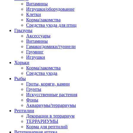
Витамины
Игрушки/оборудование
Клетки
Корма/лакомства
Средства ухода для птиц
Грызуны
Аксессуары
Витамины
Гамаки/домики/туннели
Груминг
Игрушки
Хорьки
Корма/лакомства
Средства ухода
Рыбы
Гроты, коряги, камни
Грунты
Искусственные растения
Фоны
Аквариумы/террариумы
Рептилии
Декорации в террариум
ТЕРРАРИУМЫ
Корма для рептилий
Ветеринарная аптека