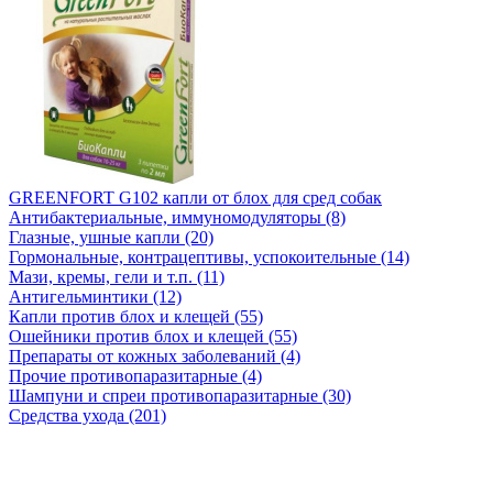
GREENFORT G102 капли от блох для сред собак
Антибактериальные, иммуномодуляторы (8)
Глазные, ушные капли (20)
Гормональные, контрацептивы, успокоительные (14)
Мази, кремы, гели и т.п. (11)
Антигельминтики (12)
Капли против блох и клещей (55)
Ошейники против блох и клещей (55)
Препараты от кожных заболеваний (4)
Прочие противопаразитарные (4)
Шампуни и спреи противопаразитарные (30)
Средства ухода (201)