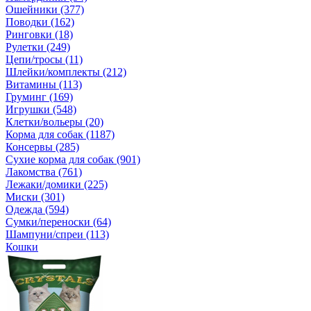
Ошейники (377)
Поводки (162)
Ринговки (18)
Рулетки (249)
Цепи/тросы (11)
Шлейки/комплекты (212)
Витамины (113)
Груминг (169)
Игрушки (548)
Клетки/вольеры (20)
Корма для собак (1187)
Консервы (285)
Сухие корма для собак (901)
Лакомства (761)
Лежаки/домики (225)
Миски (301)
Одежда (594)
Сумки/переноски (64)
Шампуни/спреи (113)
Кошки