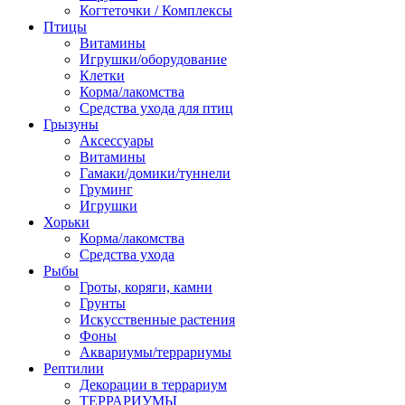
Когтеточки / Комплексы
Птицы
Витамины
Игрушки/оборудование
Клетки
Корма/лакомства
Средства ухода для птиц
Грызуны
Аксессуары
Витамины
Гамаки/домики/туннели
Груминг
Игрушки
Хорьки
Корма/лакомства
Средства ухода
Рыбы
Гроты, коряги, камни
Грунты
Искусственные растения
Фоны
Аквариумы/террариумы
Рептилии
Декорации в террариум
ТЕРРАРИУМЫ