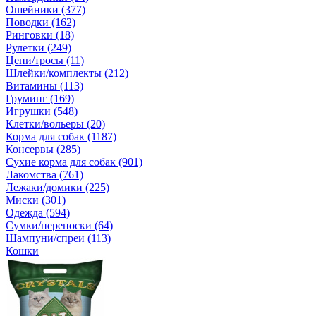
Ошейники (377)
Поводки (162)
Ринговки (18)
Рулетки (249)
Цепи/тросы (11)
Шлейки/комплекты (212)
Витамины (113)
Груминг (169)
Игрушки (548)
Клетки/вольеры (20)
Корма для собак (1187)
Консервы (285)
Сухие корма для собак (901)
Лакомства (761)
Лежаки/домики (225)
Миски (301)
Одежда (594)
Сумки/переноски (64)
Шампуни/спреи (113)
Кошки