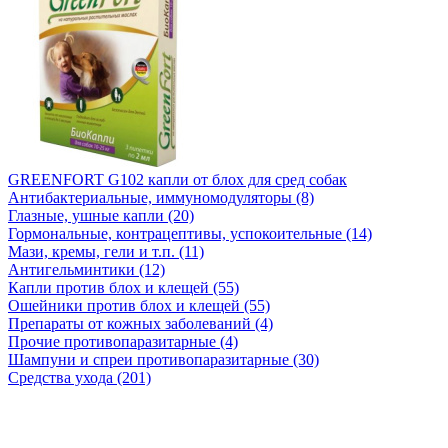
GREENFORT G102 капли от блох для сред собак
Антибактериальные, иммуномодуляторы (8)
Глазные, ушные капли (20)
Гормональные, контрацептивы, успокоительные (14)
Мази, кремы, гели и т.п. (11)
Антигельминтики (12)
Капли против блох и клещей (55)
Ошейники против блох и клещей (55)
Препараты от кожных заболеваний (4)
Прочие противопаразитарные (4)
Шампуни и спреи противопаразитарные (30)
Средства ухода (201)