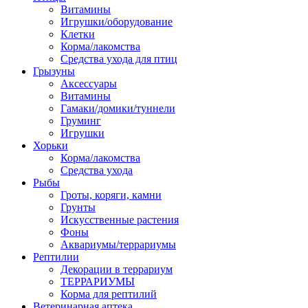
Витамины
Игрушки/оборудование
Клетки
Корма/лакомства
Средства ухода для птиц
Грызуны
Аксессуары
Витамины
Гамаки/домики/туннели
Груминг
Игрушки
Хорьки
Корма/лакомства
Средства ухода
Рыбы
Гроты, коряги, камни
Грунты
Искусственные растения
Фоны
Аквариумы/террариумы
Рептилии
Декорации в террариум
ТЕРРАРИУМЫ
Корма для рептилий
Ветеринарная аптека