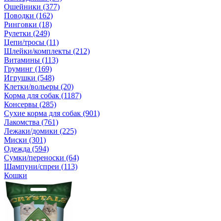
Ошейники (377)
Поводки (162)
Ринговки (18)
Рулетки (249)
Цепи/тросы (11)
Шлейки/комплекты (212)
Витамины (113)
Груминг (169)
Игрушки (548)
Клетки/вольеры (20)
Корма для собак (1187)
Консервы (285)
Сухие корма для собак (901)
Лакомства (761)
Лежаки/домики (225)
Миски (301)
Одежда (594)
Сумки/переноски (64)
Шампуни/спреи (113)
Кошки