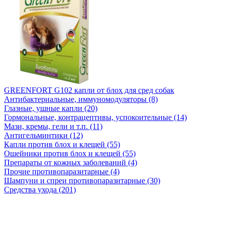
GREENFORT G102 капли от блох для сред собак
Антибактериальные, иммуномодуляторы (8)
Глазные, ушные капли (20)
Гормональные, контрацептивы, успокоительные (14)
Мази, кремы, гели и т.п. (11)
Антигельминтики (12)
Капли против блох и клещей (55)
Ошейники против блох и клещей (55)
Препараты от кожных заболеваний (4)
Прочие противопаразитарные (4)
Шампуни и спреи противопаразитарные (30)
Средства ухода (201)