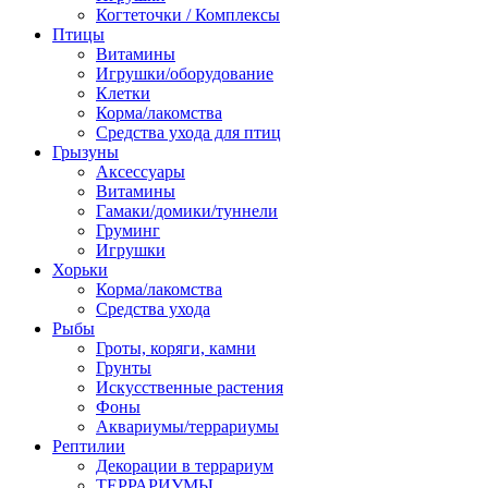
Когтеточки / Комплексы
Птицы
Витамины
Игрушки/оборудование
Клетки
Корма/лакомства
Средства ухода для птиц
Грызуны
Аксессуары
Витамины
Гамаки/домики/туннели
Груминг
Игрушки
Хорьки
Корма/лакомства
Средства ухода
Рыбы
Гроты, коряги, камни
Грунты
Искусственные растения
Фоны
Аквариумы/террариумы
Рептилии
Декорации в террариум
ТЕРРАРИУМЫ