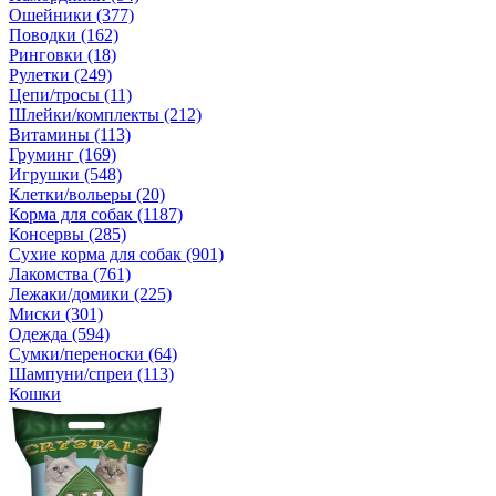
Ошейники (377)
Поводки (162)
Ринговки (18)
Рулетки (249)
Цепи/тросы (11)
Шлейки/комплекты (212)
Витамины (113)
Груминг (169)
Игрушки (548)
Клетки/вольеры (20)
Корма для собак (1187)
Консервы (285)
Сухие корма для собак (901)
Лакомства (761)
Лежаки/домики (225)
Миски (301)
Одежда (594)
Сумки/переноски (64)
Шампуни/спреи (113)
Кошки