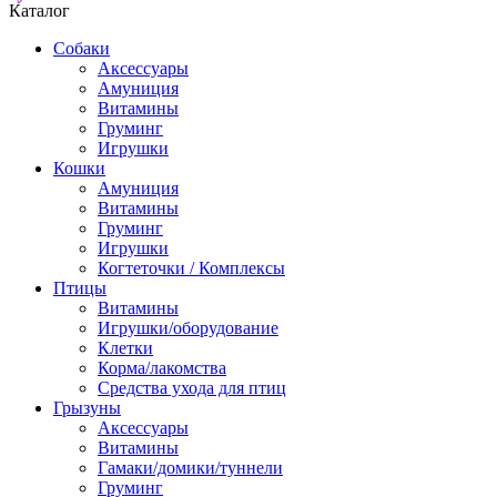
Каталог
Собаки
Аксессуары
Амуниция
Витамины
Груминг
Игрушки
Кошки
Амуниция
Витамины
Груминг
Игрушки
Когтеточки / Комплексы
Птицы
Витамины
Игрушки/оборудование
Клетки
Корма/лакомства
Средства ухода для птиц
Грызуны
Аксессуары
Витамины
Гамаки/домики/туннели
Груминг