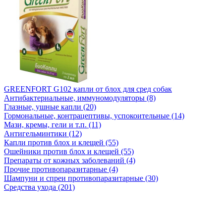
GREENFORT G102 капли от блох для сред собак
Антибактериальные, иммуномодуляторы (8)
Глазные, ушные капли (20)
Гормональные, контрацептивы, успокоительные (14)
Мази, кремы, гели и т.п. (11)
Антигельминтики (12)
Капли против блох и клещей (55)
Ошейники против блох и клещей (55)
Препараты от кожных заболеваний (4)
Прочие противопаразитарные (4)
Шампуни и спреи противопаразитарные (30)
Средства ухода (201)