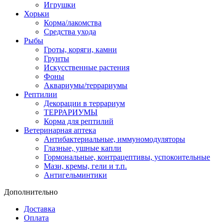
Игрушки
Хорьки
Корма/лакомства
Средства ухода
Рыбы
Гроты, коряги, камни
Грунты
Искусственные растения
Фоны
Аквариумы/террариумы
Рептилии
Декорации в террариум
ТЕРРАРИУМЫ
Корма для рептилий
Ветеринарная аптека
Антибактериальные, иммуномодуляторы
Глазные, ушные капли
Гормональные, контрацептивы, успокоительные
Мази, кремы, гели и т.п.
Антигельминтики
Дополнительно
Доставка
Оплата