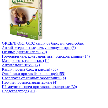
GREENFORT G102 капли от блох для сред собак
Антибактериальные, иммуномодуляторы (8)
Глазные, ушные капли (20)
Гормональные, контрацептивы, успокоительные (14)
Мази, кремы, гели и т.п. (11)
Антигельминтики (12)
Капли против блох и клещей (55)
Ошейники против блох и клещей (55)
Препараты от кожных заболеваний (4)
Прочие противопаразитарные (4)
Шампуни и спреи противопаразитарные (30)
Средства ухода (201)