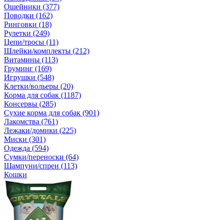
Ошейники (377)
Поводки (162)
Ринговки (18)
Рулетки (249)
Цепи/тросы (11)
Шлейки/комплекты (212)
Витамины (113)
Груминг (169)
Игрушки (548)
Клетки/вольеры (20)
Корма для собак (1187)
Консервы (285)
Сухие корма для собак (901)
Лакомства (761)
Лежаки/домики (225)
Миски (301)
Одежда (594)
Сумки/переноски (64)
Шампуни/спреи (113)
Кошки