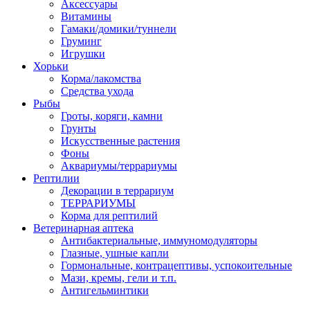
Аксессуары
Витамины
Гамаки/домики/туннели
Груминг
Игрушки
Хорьки
Корма/лакомства
Средства ухода
Рыбы
Гроты, коряги, камни
Грунты
Искусственные растения
Фоны
Аквариумы/террариумы
Рептилии
Декорации в террариум
ТЕРРАРИУМЫ
Корма для рептилий
Ветеринарная аптека
Антибактериальные, иммуномодуляторы
Глазные, ушные капли
Гормональные, контрацептивы, успокоительные
Мази, кремы, гели и т.п.
Антигельминтики