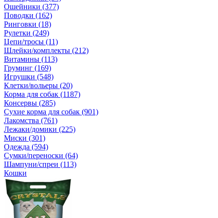
Ошейники (377)
Поводки (162)
Ринговки (18)
Рулетки (249)
Цепи/тросы (11)
Шлейки/комплекты (212)
Витамины (113)
Груминг (169)
Игрушки (548)
Клетки/вольеры (20)
Корма для собак (1187)
Консервы (285)
Сухие корма для собак (901)
Лакомства (761)
Лежаки/домики (225)
Миски (301)
Одежда (594)
Сумки/переноски (64)
Шампуни/спреи (113)
Кошки