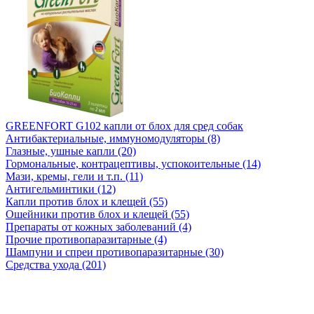
GREENFORT G102 капли от блох для сред собак
Антибактериальные, иммуномодуляторы (8)
Глазные, ушные капли (20)
Гормональные, контрацептивы, успокоительные (14)
Мази, кремы, гели и т.п. (11)
Антигельминтики (12)
Капли против блох и клещей (55)
Ошейники против блох и клещей (55)
Препараты от кожных заболеваний (4)
Прочие противопаразитарные (4)
Шампуни и спреи противопаразитарные (30)
Средства ухода (201)