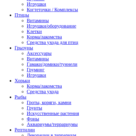
Игрушки
Когтеточки / Комплексы
Птицы
Витамины
Игрушки/оборудование
Клетки
Корма/лакомства
Средства ухода для птиц
Грызуны
Аксессуары
Витамины
Гамаки/домики/туннели
Груминг
Игрушки
Хорьки
Корма/лакомства
Средства ухода
Рыбы
Гроты, коряги, камни
Грунты
Искусственные растения
Фоны
Аквариумы/террариумы
Рептилии
Декорации в террариум