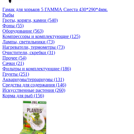
Гамак для хорьков 5 ГАММА Сиеста 430*290*4мм.
Рыбы
Гроты, коряги, камни (540)
Фоны (55)
Оборудование (563)
Компрессоры и комплектующие (125)
Лампы, светильники (73)
Нагреватели, термометры (73)
Очистители, скребки (31)
Прочее (54)
Сачки (21)
Фильтры и комплектующие (186)
Грунты (251)
Аквариумы/террариумы (131)
Средства для содержания (146)
Искусственные растения (260)
Корма для рыб (156)