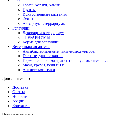
Рыбы
Гроты, коряги, камни
Грунты
Искусственные растения
Фоны
Аквариумы/террариумы
Рептилии
Декорации в террариум
ТЕРРАРИУМЫ
Корма для рептилий
Ветеринарная аптека
Антибактериальные, иммуномодуляторы
Глазные, ушные капли
Гормональные, контрацептивы, успокоительные
Мази, кремы, гели и т.п.
Антигельминтики
Дополнительно
Доставка
Оплата
Новости
Акции
Контакты
Присоединяйтесь