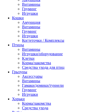
Витамины
Груминг
Игрушки
Кошки
Амуниция
Витамины
Груминг
Игрушки
Когтеточки / Комплексы
Птицы
Витамины
Игрушки/оборудование
Клетки
Корма/лакомства
Средства ухода для птиц
Грызуны
Аксессуары
Витамины
Гамаки/домики/туннели
Груминг
Игрушки
Хорьки
Корма/лакомства
Средства ухода