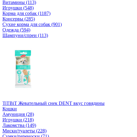
Витамины (113)
Игрушки (548)
Корма для собак (1187)
Консервы (285)
Сухие корма для собак (901)
Одежда (594)
Шампуни/спреи (113)
TiTBiT Жевательный снек DENT вкус говядины
Кошки
Амуниция (28)
Игрушки (218)
Лакомства (149)
Миски/туалеты (228)
Сумки/переноски (71)