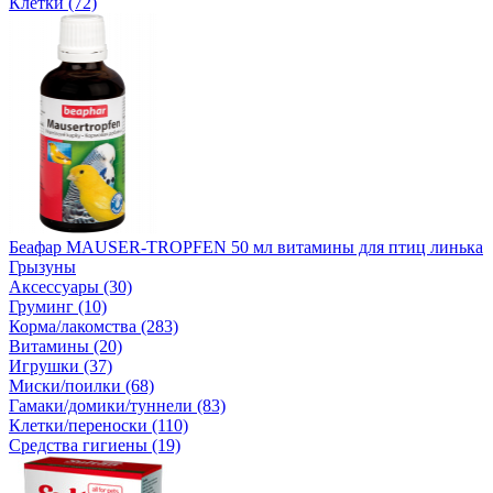
Клетки (72)
Беафар MAUSER-TROPFEN 50 мл витамины для птиц линька
Грызуны
Аксессуары (30)
Груминг (10)
Корма/лакомства (283)
Витамины (20)
Игрушки (37)
Миски/поилки (68)
Гамаки/домики/туннели (83)
Клетки/переноски (110)
Средства гигиены (19)