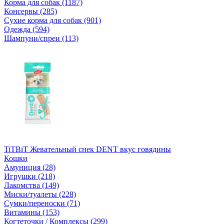
Корма для собак (1187)
Консервы (285)
Сухие корма для собак (901)
Одежда (594)
Шампуни/спреи (113)
TiTBiT Жевательный снек DENT вкус говядины
Кошки
Амуниция (28)
Игрушки (218)
Лакомства (149)
Миски/туалеты (228)
Сумки/переноски (71)
Витамины (153)
Когтеточки / Комплексы (299)