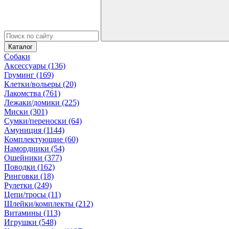
Каталог
Собаки
Аксессуары (136)
Груминг (169)
Клетки/вольеры (20)
Лакомства (761)
Лежаки/домики (225)
Миски (301)
Сумки/переноски (64)
Амуниция (1144)
Комплектующие (60)
Намордники (54)
Ошейники (377)
Поводки (162)
Ринговки (18)
Рулетки (249)
Цепи/тросы (11)
Шлейки/комплекты (212)
Витамины (113)
Игрушки (548)