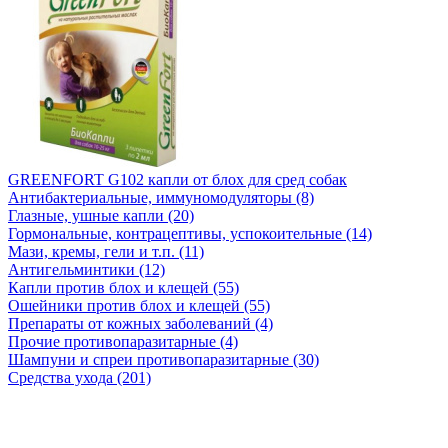
GREENFORT G102 капли от блох для сред собак
Антибактериальные, иммуномодуляторы (8)
Глазные, ушные капли (20)
Гормональные, контрацептивы, успокоительные (14)
Мази, кремы, гели и т.п. (11)
Антигельминтики (12)
Капли против блох и клещей (55)
Ошейники против блох и клещей (55)
Препараты от кожных заболеваний (4)
Прочие противопаразитарные (4)
Шампуни и спреи противопаразитарные (30)
Средства ухода (201)