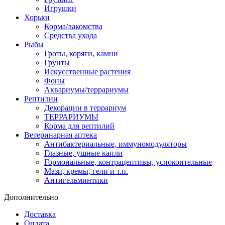
Игрушки
Хорьки
Корма/лакомства
Средства ухода
Рыбы
Гроты, коряги, камни
Грунты
Искусственные растения
Фоны
Аквариумы/террариумы
Рептилии
Декорации в террариум
ТЕРРАРИУМЫ
Корма для рептилий
Ветеринарная аптека
Антибактериальные, иммуномодуляторы
Глазные, ушные капли
Гормональные, контрацептивы, успокоительные
Мази, кремы, гели и т.п.
Антигельминтики
Дополнительно
Доставка
Оплата