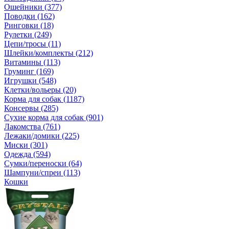
Ошейники (377)
Поводки (162)
Ринговки (18)
Рулетки (249)
Цепи/тросы (11)
Шлейки/комплекты (212)
Витамины (113)
Груминг (169)
Игрушки (548)
Клетки/вольеры (20)
Корма для собак (1187)
Консервы (285)
Сухие корма для собак (901)
Лакомства (761)
Лежаки/домики (225)
Миски (301)
Одежда (594)
Сумки/переноски (64)
Шампуни/спреи (113)
Кошки