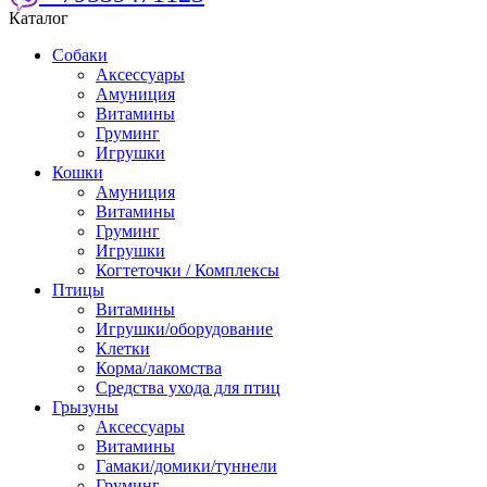
Каталог
Собаки
Аксессуары
Амуниция
Витамины
Груминг
Игрушки
Кошки
Амуниция
Витамины
Груминг
Игрушки
Когтеточки / Комплексы
Птицы
Витамины
Игрушки/оборудование
Клетки
Корма/лакомства
Средства ухода для птиц
Грызуны
Аксессуары
Витамины
Гамаки/домики/туннели
Груминг