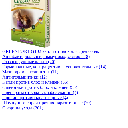
GREENFORT G102 капли от блох для сред собак
Антибактериальные, иммуномодуляторы (8)
Глазные, ушные капли (20)
Гормональные, контрацептивы, успокоительные (14)
Мази, кремы, гели и т.п. (11)
Антигельминтики (12)
Капли против блох и клещей (55)
Ошейники против блох и клещей (55)
Препараты от кожных заболеваний (4)
Прочие противопаразитарные (4)
Шампуни и спреи противопаразитарные (30)
Средства ухода (201)