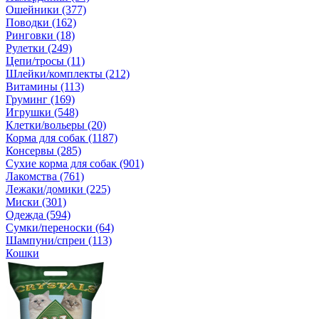
Ошейники (377)
Поводки (162)
Ринговки (18)
Рулетки (249)
Цепи/тросы (11)
Шлейки/комплекты (212)
Витамины (113)
Груминг (169)
Игрушки (548)
Клетки/вольеры (20)
Корма для собак (1187)
Консервы (285)
Сухие корма для собак (901)
Лакомства (761)
Лежаки/домики (225)
Миски (301)
Одежда (594)
Сумки/переноски (64)
Шампуни/спреи (113)
Кошки