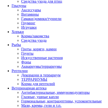
Средства ухода для птиц
Грызуны
Аксессуары
Витамины
Гамаки/домики/туннели
Груминг
Игрушки
Хорьки
Корма/лакомства
Средства ухода
Рыбы
Гроты, коряги, камни
Грунты
Искусственные растения
Фоны
Аквариумы/террариумы
Рептилии
Декорации в террариум
ТЕРРАРИУМЫ
Корма для рептилий
Ветеринарная аптека
Антибактериальные, иммуномодуляторы
Глазные, ушные капли
Гормональные, контрацептивы, успокоительные
Мази, кремы, гели и т.п.