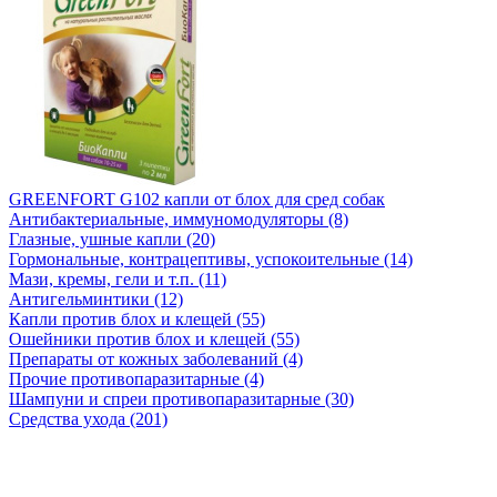
GREENFORT G102 капли от блох для сред собак
Антибактериальные, иммуномодуляторы (8)
Глазные, ушные капли (20)
Гормональные, контрацептивы, успокоительные (14)
Мази, кремы, гели и т.п. (11)
Антигельминтики (12)
Капли против блох и клещей (55)
Ошейники против блох и клещей (55)
Препараты от кожных заболеваний (4)
Прочие противопаразитарные (4)
Шампуни и спреи противопаразитарные (30)
Средства ухода (201)