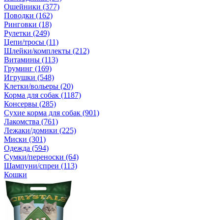
Ошейники (377)
Поводки (162)
Ринговки (18)
Рулетки (249)
Цепи/тросы (11)
Шлейки/комплекты (212)
Витамины (113)
Груминг (169)
Игрушки (548)
Клетки/вольеры (20)
Корма для собак (1187)
Консервы (285)
Сухие корма для собак (901)
Лакомства (761)
Лежаки/домики (225)
Миски (301)
Одежда (594)
Сумки/переноски (64)
Шампуни/спреи (113)
Кошки