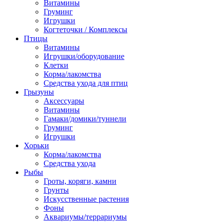
Витамины
Груминг
Игрушки
Когтеточки / Комплексы
Птицы
Витамины
Игрушки/оборудование
Клетки
Корма/лакомства
Средства ухода для птиц
Грызуны
Аксессуары
Витамины
Гамаки/домики/туннели
Груминг
Игрушки
Хорьки
Корма/лакомства
Средства ухода
Рыбы
Гроты, коряги, камни
Грунты
Искусственные растения
Фоны
Аквариумы/террариумы