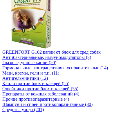
GREENFORT G102 капли от блох для сред собак
Антибактериальные, иммуномодуляторы (8)
Глазные, ушные капли (20)
Гормональные, контрацептивы, успокоительные (14)
Мази, кремы, гели и т.п. (11)
Антигельминтики (12)
Капли против блох и клещей (55)
Ошейники против блох и клещей (55)
Препараты от кожных заболеваний (4)
Прочие противопаразитарные (4)
Шампуни и спреи противопаразитарные (30)
Средства ухода (201)