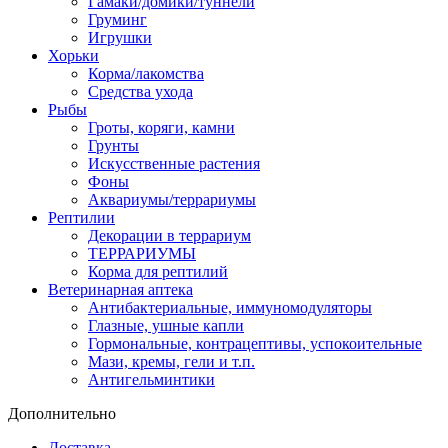
Гамаки/домики/туннели
Груминг
Игрушки
Хорьки
Корма/лакомства
Средства ухода
Рыбы
Гроты, коряги, камни
Грунты
Искусственные растения
Фоны
Аквариумы/террариумы
Рептилии
Декорации в террариум
ТЕРРАРИУМЫ
Корма для рептилий
Ветеринарная аптека
Антибактериальные, иммуномодуляторы
Глазные, ушные капли
Гормональные, контрацептивы, успокоительные
Мази, кремы, гели и т.п.
Антигельминтики
Дополнительно
Доставка