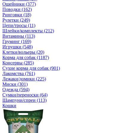
Ошейники (377)
Поводки (162)
Ринговки (18)
Рулетки (249)
Цепи/тросы (11)
Шлейки/комплекты (212)
Витамины (113)
Груминг (169)
Игрушки (548)
Клетки/вольеры (20)
Корма для собак (1187)
Консервы (285)
Сухие корма для собак (901)
Лакомства (761)
Лежаки/домики (225)
Миски (301)
Одежда (594)
Сумки/переноски (64)
Шампуни/спреи (113)
Кошки