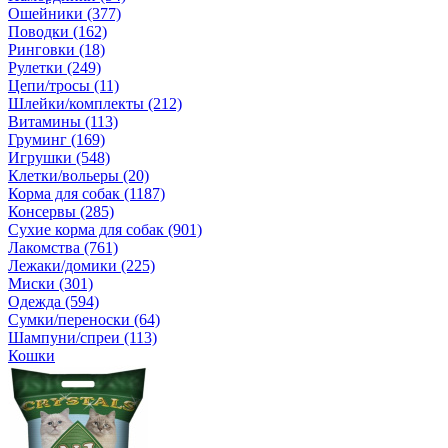
Ошейники (377)
Поводки (162)
Ринговки (18)
Рулетки (249)
Цепи/тросы (11)
Шлейки/комплекты (212)
Витамины (113)
Груминг (169)
Игрушки (548)
Клетки/вольеры (20)
Корма для собак (1187)
Консервы (285)
Сухие корма для собак (901)
Лакомства (761)
Лежаки/домики (225)
Миски (301)
Одежда (594)
Сумки/переноски (64)
Шампуни/спреи (113)
Кошки