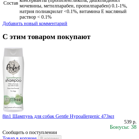
консерванты (пропиленгликоль, диазолидинил
Состав
мочевины, метилпарабен, пропилпарабен) 0.1-1%,
натрия полиакрилат <0.1%, витамина Е масляный
раствор < 0.1%
Добавить новый комментарий
С этим товаром покупают
8in1 Шампунь для собак Gentle Hypoallergenic 473мл
539 р.
Бонусы: 38
Сообщить о поступлении
Товар в корзине
В корзину