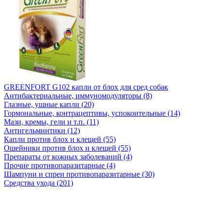
GREENFORT G102 капли от блох для сред собак
Антибактериальные, иммуномодуляторы (8)
Глазные, ушные капли (20)
Гормональные, контрацептивы, успокоительные (14)
Мази, кремы, гели и т.п. (11)
Антигельминтики (12)
Капли против блох и клещей (55)
Ошейники против блох и клещей (55)
Препараты от кожных заболеваний (4)
Прочие противопаразитарные (4)
Шампуни и спреи противопаразитарные (30)
Средства ухода (201)