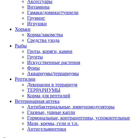
Аксессуары
Витамины
Гамаки/домики/туннели
Груминг
Игрушки
Хорьки
Корма/лакомства
Средства ухода
Рыбы
Гроты, коряги, камни
Грунты
Искусственные растения
Фоны
Аквариумы/террариумы
Рептилии
Декорации в террариум
ТЕРРАРИУМЫ
Корма для рептилий
Ветеринарная аптека
Антибактериальные, иммуномодуляторы
Глазные, ушные капли
Гормональные, контрацептивы, успокоительные
Мази, кремы, гели и т.п.
Антигельминтики