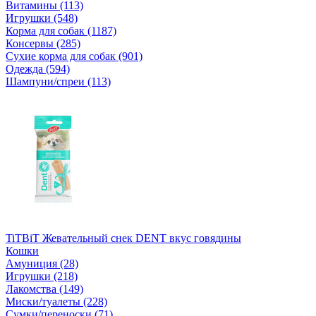
Витамины (113)
Игрушки (548)
Корма для собак (1187)
Консервы (285)
Сухие корма для собак (901)
Одежда (594)
Шампуни/спреи (113)
TiTBiT Жевательный снек DENT вкус говядины
Кошки
Амуниция (28)
Игрушки (218)
Лакомства (149)
Миски/туалеты (228)
Сумки/переноски (71)