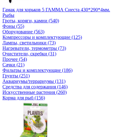
Гамак для хорьков 5 ГАММА Сиеста 430*290*4мм.
Рыбы
Гроты, коряги, камни (540)
Фоны (55)
Оборудование (563)
Компрессоры и комплектующие (125)
Лампы, светильники (73)
Нагреватели, термометры (73)
Очистители, скребки (31)
Прочее (54)
Сачки (21)
Фильтры и комплектующие (186)
Грунты (251)
Аквариумы/террариумы (131)
Средства для содержания (146)
Искусственные растения (260)
Корма для рыб (156)