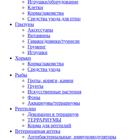
Игрушки/оборудование
Клетки
Корма/лакомства
Средства ухода для птиц
Грызуны
Аксессуары
Витамины
Гамаки/домики/туннели
Груминг
Игрушки
Хорьки
Корма/лакомства
Средства ухода
Рыбы
Гроты, коряги, камни
Грунты
Искусственные растения
Фоны
Аквариумы/террариумы
Рептилии
Декорации в террариум
ТЕРРАРИУМЫ
Корма для рептилий
Ветеринарная аптека
Антибактериальные, иммуномодуляторы