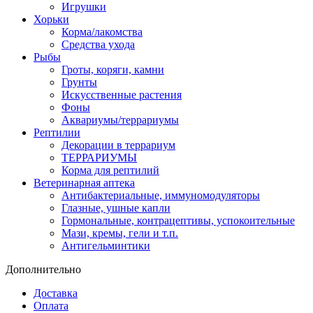
Игрушки
Хорьки
Корма/лакомства
Средства ухода
Рыбы
Гроты, коряги, камни
Грунты
Искусственные растения
Фоны
Аквариумы/террариумы
Рептилии
Декорации в террариум
ТЕРРАРИУМЫ
Корма для рептилий
Ветеринарная аптека
Антибактериальные, иммуномодуляторы
Глазные, ушные капли
Гормональные, контрацептивы, успокоительные
Мази, кремы, гели и т.п.
Антигельминтики
Дополнительно
Доставка
Оплата