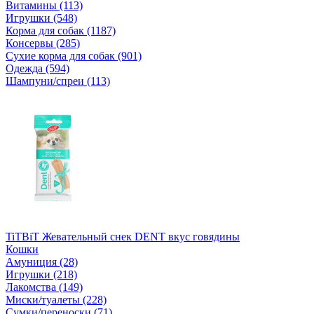
Витамины (113)
Игрушки (548)
Корма для собак (1187)
Консервы (285)
Сухие корма для собак (901)
Одежда (594)
Шампуни/спреи (113)
TiTBiT Жевательный снек DENT вкус говядины
Кошки
Амуниция (28)
Игрушки (218)
Лакомства (149)
Миски/туалеты (228)
Сумки/переноски (71)