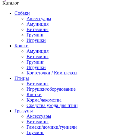
Каталог
Собаки
Аксессуары
Амуниция
Витамины
Груминг
Игрушки
Кошки
Амуниция
Витамины
Груминг
Игрушки
Когтеточки / Комплексы
Птицы
Витамины
Игрушки/оборудование
Клетки
Корма/лакомства
Средства ухода для птиц
Грызуны
Аксессуары
Витамины
Гамаки/домики/туннели
Груминг