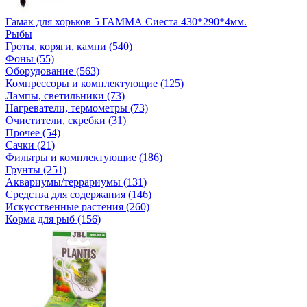
Гамак для хорьков 5 ГАММА Сиеста 430*290*4мм.
Рыбы
Гроты, коряги, камни (540)
Фоны (55)
Оборудование (563)
Компрессоры и комплектующие (125)
Лампы, светильники (73)
Нагреватели, термометры (73)
Очистители, скребки (31)
Прочее (54)
Сачки (21)
Фильтры и комплектующие (186)
Грунты (251)
Аквариумы/террариумы (131)
Средства для содержания (146)
Искусственные растения (260)
Корма для рыб (156)