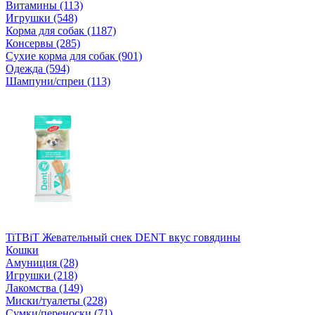
Витамины (113)
Игрушки (548)
Корма для собак (1187)
Консервы (285)
Сухие корма для собак (901)
Одежда (594)
Шампуни/спреи (113)
TiTBiT Жевательный снек DENT вкус говядины
Кошки
Амуниция (28)
Игрушки (218)
Лакомства (149)
Миски/туалеты (228)
Сумки/переноски (71)