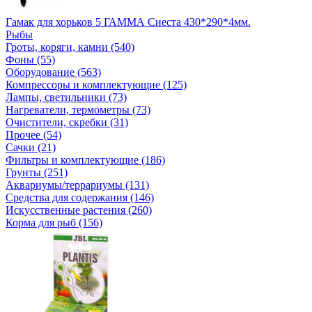
Гамак для хорьков 5 ГАММА Сиеста 430*290*4мм.
Рыбы
Гроты, коряги, камни (540)
Фоны (55)
Оборудование (563)
Компрессоры и комплектующие (125)
Лампы, светильники (73)
Нагреватели, термометры (73)
Очистители, скребки (31)
Прочее (54)
Сачки (21)
Фильтры и комплектующие (186)
Грунты (251)
Аквариумы/террариумы (131)
Средства для содержания (146)
Искусственные растения (260)
Корма для рыб (156)