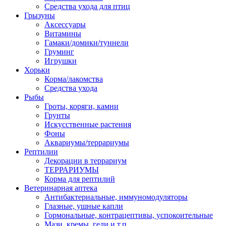
Средства ухода для птиц
Грызуны
Аксессуары
Витамины
Гамаки/домики/туннели
Груминг
Игрушки
Хорьки
Корма/лакомства
Средства ухода
Рыбы
Гроты, коряги, камни
Грунты
Искусственные растения
Фоны
Аквариумы/террариумы
Рептилии
Декорации в террариум
ТЕРРАРИУМЫ
Корма для рептилий
Ветеринарная аптека
Антибактериальные, иммуномодуляторы
Глазные, ушные капли
Гормональные, контрацептивы, успокоительные
Мази, кремы, гели и т.п.