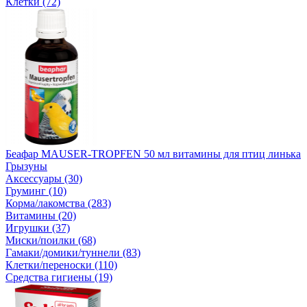
Клетки (72)
Беафар MAUSER-TROPFEN 50 мл витамины для птиц линька
Грызуны
Аксессуары (30)
Груминг (10)
Корма/лакомства (283)
Витамины (20)
Игрушки (37)
Миски/поилки (68)
Гамаки/домики/туннели (83)
Клетки/переноски (110)
Средства гигиены (19)