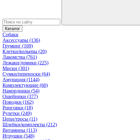
Каталог
Собаки
Аксессуары (136)
Груминг (169)
Клетки/вольеры (20)
Лакомства (761)
Лежаки/домики (225)
Миски (301)
Сумки/переноски (64)
Амуниция (1144)
Комплектующие (60)
Намордники (54)
Ошейники (377)
Поводки (162)
Ринговки (18)
Рулетки (249)
Цепи/тросы (11)
Шлейки/комплекты (212)
Витамины (113)
Игрушки (548)