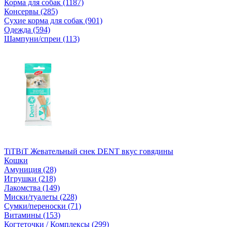
Корма для собак (1187)
Консервы (285)
Сухие корма для собак (901)
Одежда (594)
Шампуни/спреи (113)
TiTBiT Жевательный снек DENT вкус говядины
Кошки
Амуниция (28)
Игрушки (218)
Лакомства (149)
Миски/туалеты (228)
Сумки/переноски (71)
Витамины (153)
Когтеточки / Комплексы (299)