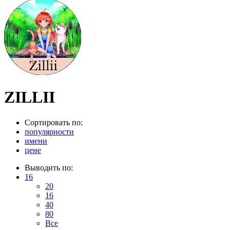
ZILLII
Сортировать по:
популярности
имени
цене
Выводить по:
16
20
16
40
80
Все