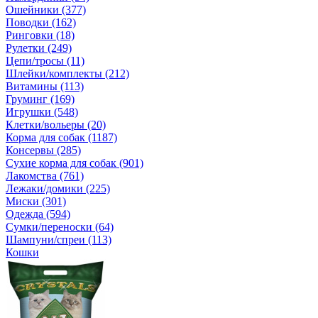
Ошейники (377)
Поводки (162)
Ринговки (18)
Рулетки (249)
Цепи/тросы (11)
Шлейки/комплекты (212)
Витамины (113)
Груминг (169)
Игрушки (548)
Клетки/вольеры (20)
Корма для собак (1187)
Консервы (285)
Сухие корма для собак (901)
Лакомства (761)
Лежаки/домики (225)
Миски (301)
Одежда (594)
Сумки/переноски (64)
Шампуни/спреи (113)
Кошки