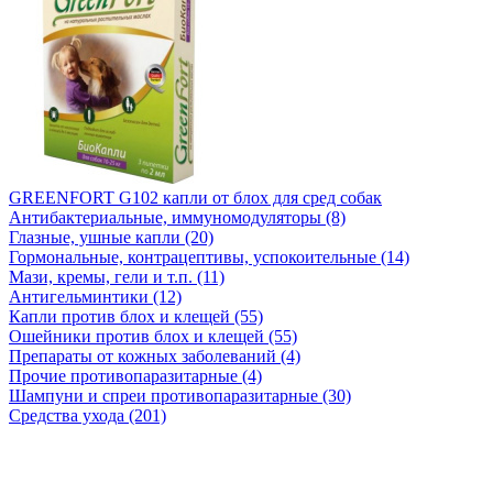
GREENFORT G102 капли от блох для сред собак
Антибактериальные, иммуномодуляторы (8)
Глазные, ушные капли (20)
Гормональные, контрацептивы, успокоительные (14)
Мази, кремы, гели и т.п. (11)
Антигельминтики (12)
Капли против блох и клещей (55)
Ошейники против блох и клещей (55)
Препараты от кожных заболеваний (4)
Прочие противопаразитарные (4)
Шампуни и спреи противопаразитарные (30)
Средства ухода (201)