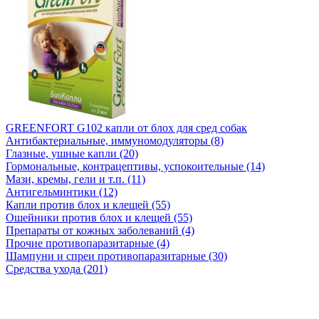
GREENFORT G102 капли от блох для сред собак
Антибактериальные, иммуномодуляторы (8)
Глазные, ушные капли (20)
Гормональные, контрацептивы, успокоительные (14)
Мази, кремы, гели и т.п. (11)
Антигельминтики (12)
Капли против блох и клещей (55)
Ошейники против блох и клещей (55)
Препараты от кожных заболеваний (4)
Прочие противопаразитарные (4)
Шампуни и спреи противопаразитарные (30)
Средства ухода (201)