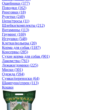
Ошейники (377)
Поводки (162)
Ринговки (18)
Рулетки (249)
Цепи/тросы (11)
Шлейки/комплекты (212)
Витамины (113)
Груминг (169)
Игрушки (548)
Клетки/вольеры (20)
Корма для собак (1187)
Консервы (285)
Сухие корма для собак (901)
Лакомства (761)
Лежаки/домики (225)
Миски (301)
Одежда (594)
Сумки/переноски (64)
Шампуни/спреи (113)
Кошки