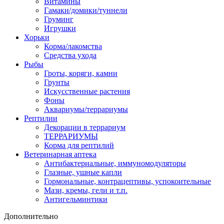
Витамины
Гамаки/домики/туннели
Груминг
Игрушки
Хорьки
Корма/лакомства
Средства ухода
Рыбы
Гроты, коряги, камни
Грунты
Искусственные растения
Фоны
Аквариумы/террариумы
Рептилии
Декорации в террариум
ТЕРРАРИУМЫ
Корма для рептилий
Ветеринарная аптека
Антибактериальные, иммуномодуляторы
Глазные, ушные капли
Гормональные, контрацептивы, успокоительные
Мази, кремы, гели и т.п.
Антигельминтики
Дополнительно