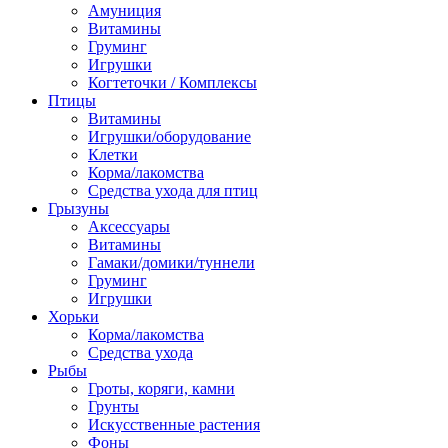
Амуниция
Витамины
Груминг
Игрушки
Когтеточки / Комплексы
Птицы
Витамины
Игрушки/оборудование
Клетки
Корма/лакомства
Средства ухода для птиц
Грызуны
Аксессуары
Витамины
Гамаки/домики/туннели
Груминг
Игрушки
Хорьки
Корма/лакомства
Средства ухода
Рыбы
Гроты, коряги, камни
Грунты
Искусственные растения
Фоны