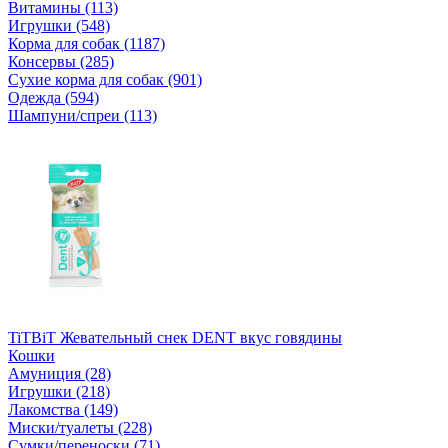
Витамины (113)
Игрушки (548)
Корма для собак (1187)
Консервы (285)
Сухие корма для собак (901)
Одежда (594)
Шампуни/спреи (113)
TiTBiT Жевательный снек DENT вкус говядины
Кошки
Амуниция (28)
Игрушки (218)
Лакомства (149)
Миски/туалеты (228)
Сумки/переноски (71)