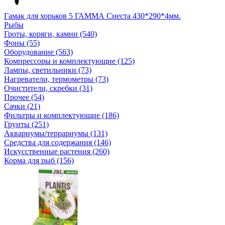
Гамак для хорьков 5 ГАММА Сиеста 430*290*4мм.
Рыбы
Гроты, коряги, камни (540)
Фоны (55)
Оборудование (563)
Компрессоры и комплектующие (125)
Лампы, светильники (73)
Нагреватели, термометры (73)
Очистители, скребки (31)
Прочее (54)
Сачки (21)
Фильтры и комплектующие (186)
Грунты (251)
Аквариумы/террариумы (131)
Средства для содержания (146)
Искусственные растения (260)
Корма для рыб (156)