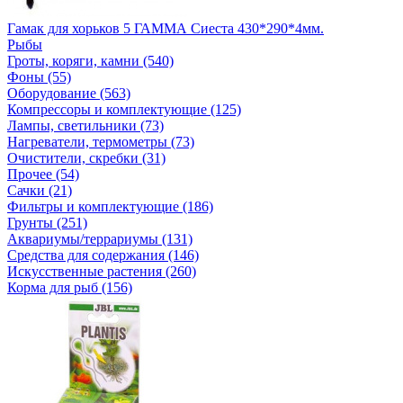
Гамак для хорьков 5 ГАММА Сиеста 430*290*4мм.
Рыбы
Гроты, коряги, камни (540)
Фоны (55)
Оборудование (563)
Компрессоры и комплектующие (125)
Лампы, светильники (73)
Нагреватели, термометры (73)
Очистители, скребки (31)
Прочее (54)
Сачки (21)
Фильтры и комплектующие (186)
Грунты (251)
Аквариумы/террариумы (131)
Средства для содержания (146)
Искусственные растения (260)
Корма для рыб (156)