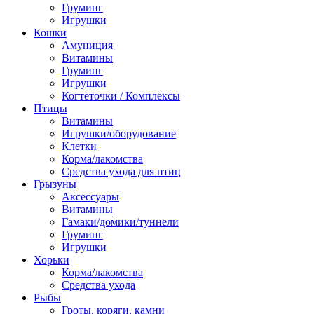
Груминг
Игрушки
Кошки
Амуниция
Витамины
Груминг
Игрушки
Когтеточки / Комплексы
Птицы
Витамины
Игрушки/оборудование
Клетки
Корма/лакомства
Средства ухода для птиц
Грызуны
Аксессуары
Витамины
Гамаки/домики/туннели
Груминг
Игрушки
Хорьки
Корма/лакомства
Средства ухода
Рыбы
Гроты, коряги, камни