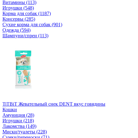
Витамины (113)
Игрушки (548)
Корма для собак (1187)
Консервы (285)
Сухие корма для собак (901)
Одежда (594)
Шампуни/спреи (113)
TiTBiT Жевательный снек DENT вкус говядины
Кошки
Амуниция (28)
Игрушки (218)
Лакомства (149)
Миски/туалеты (228)
Сумки/переноски (71)